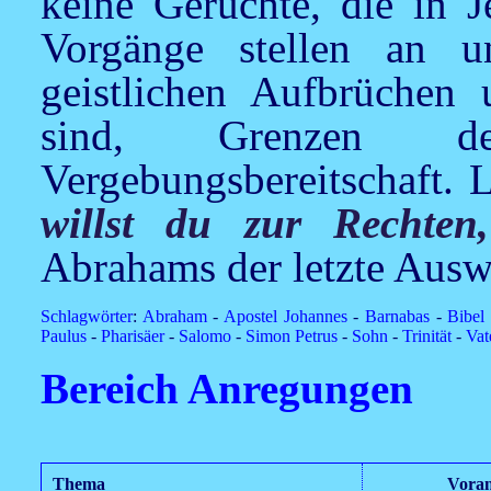
keine Gerüchte, die in J
Vorgänge stellen an 
geistlichen Aufbrüchen
sind, Grenzen der
Vergebungsbereitschaft. L
willst du zur Rechte
Abrahams der letzte Ausw
Schlagwörter
:
Abraham
-
Apostel Johannes
-
Barnabas
-
Bibel
Paulus
-
Pharisäer
-
Salomo
-
Simon Petrus
-
Sohn
-
Trinität
-
Vat
Bereich Anregungen
Thema
Voran