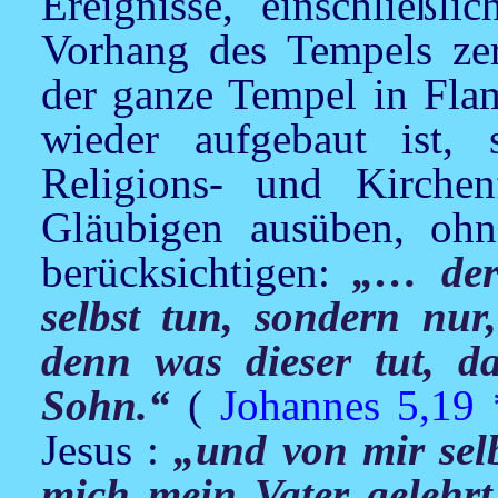
Ereignisse, einschließli
Vorhang des Tempels zerr
der ganze Tempel in Flam
wieder aufgebaut ist,
Religions- und Kirchen
Gläubigen ausüben, oh
berücksichtigen:
„… der
selbst tun, sondern nur
denn was dieser tut, da
Sohn.“
(
Johannes 5,19
Jesus
:
„und von mir selb
mich mein Vater gelehrt 