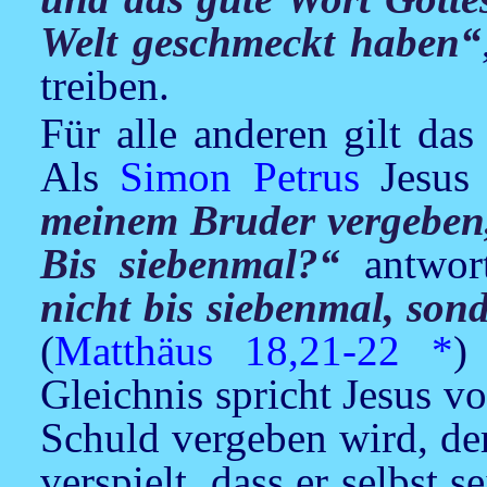
Welt geschmeckt haben“
treiben.
Für alle anderen gilt da
Als
Simon Petrus
Jesus
meinem Bruder vergeben,
Bis siebenmal?“
antwor
nicht bis siebenmal, son
(
Matthäus 18,21-22
*
)
Gleichnis spricht
Jesus
vo
Schuld vergeben wird, de
verspielt, dass er selbst