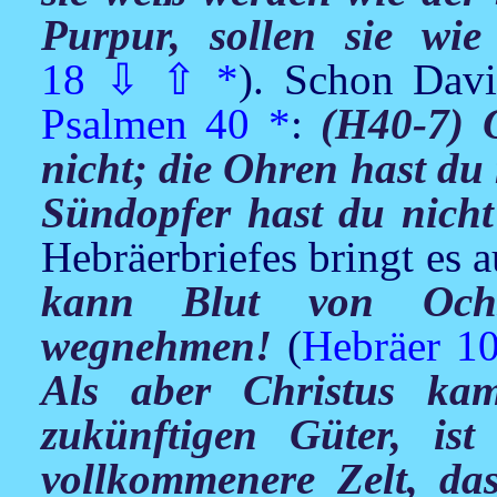
Purpur, sollen sie wi
18
⇩
⇧
*
). Schon Davi
Psalmen 40
*
:
(H40-7) 
nicht; die Ohren hast du
Sündopfer hast du nicht
Hebräerbriefes bringt es 
kann Blut von Och
wegnehmen!
(
Hebräer 10
Als aber Christus kam
zukünftigen Güter, is
vollkommenere Zelt, da