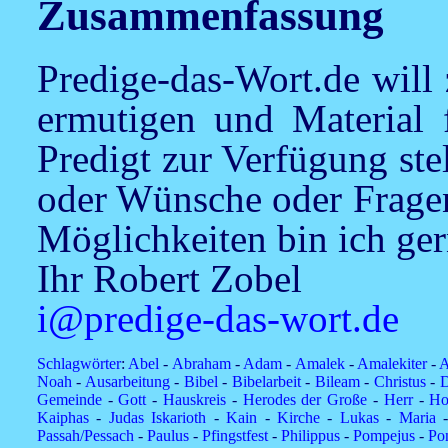
Zusammenfassung
Predige-das-Wort.de will
ermutigen und Material f
Predigt zur Verfügung stel
oder Wünsche oder Fragen
Möglichkeiten bin ich ger
Ihr Robert Zobel
i@predige-das-wort.de
Schlagwörter
:
Abel
-
Abraham
-
Adam
-
Amalek
-
Amalekiter
-
A
Noah
-
Ausarbeitung
-
Bibel
-
Bibelarbeit
-
Bileam
-
Christus
-
D
Gemeinde
-
Gott
-
Hauskreis
-
Herodes der Große
-
Herr
-
Ho
Kaiphas
-
Judas Iskarioth
-
Kain
-
Kirche
-
Lukas
-
Maria
Passah/Pessach
-
Paulus
-
Pfingstfest
-
Philippus
-
Pompejus
-
Pon