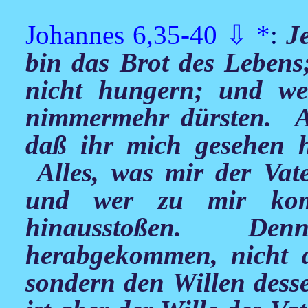
Johannes 6,35-40
⇩
*
:
J
bin das Brot des Lebens
nicht hungern; und we
nimmermehr dürsten. Ab
daß ihr mich gesehen h
Alles, was mir der Vat
und wer zu mir kom
hinausstoßen. De
herabgekommen, nicht d
sondern den Willen dess