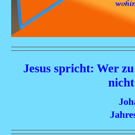
Jesus spricht: Wer z
nicht
Joh
Jahre