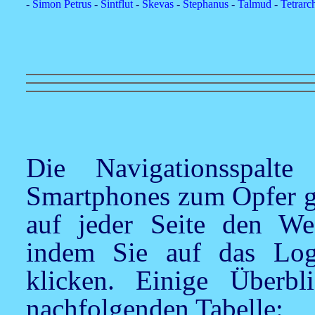
-
Simon Petrus
-
Sintflut
-
Skevas
-
Stephanus
-
Talmud
-
Tetrarc
Die Navigationsspalt
Smartphones zum Opfer ge
auf jeder Seite den We
indem Sie auf das Logo
klicken. Einige Überbl
nachfolgenden Tabelle: