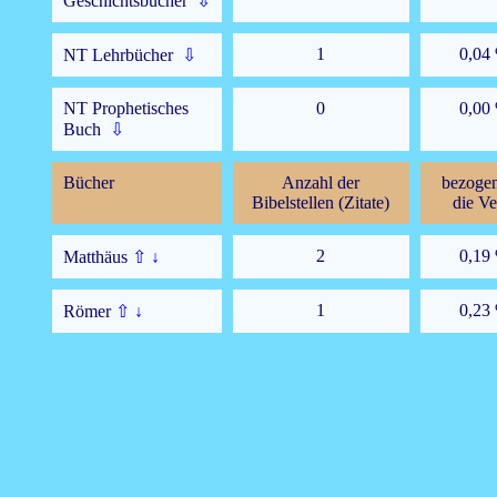
Geschichtsbücher
⇩
1
0,04
NT Lehrbücher
⇩
NT Prophetisches
0
0,00
Buch
⇩
Bücher
Anzahl der
bezogen
Bibelstellen (Zitate)
die Ve
2
0,19
Matthäus
⇧
↓
1
0,23
Römer
⇧
↓