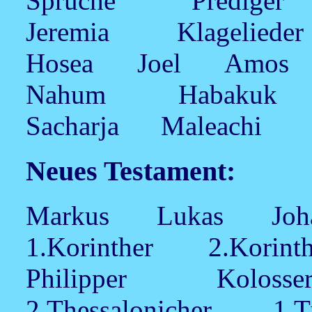
Sprüche Predig
Jeremia Klageli
Hosea Joel Amo
Nahum Habakuk
Sacharja Maleachi
Neues Testament:
Markus Lukas Joha
1.Korinther 2.Kor
Philipper Kolos
2.Thessalonicher 1