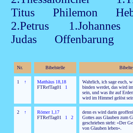
Titus Philemon He
2.Petrus 1.Johanne
Judas Offenbarung
Nr.
Bibelstelle
Bibelte
1
↑
Matthäus 18,18
Wahrlich, ich sage euch, w
FTRefTag01
1
binden werdet, das wird 
sein, und was ihr auf Erde
wird im Himmel gelöst sei
2
↑
Römer 1,17
denn es wird darin geoffen
FTRefTag01
1
2
Gottes aus Glauben zum G
geschrieben steht: «Der Ge
von Glauben leben».