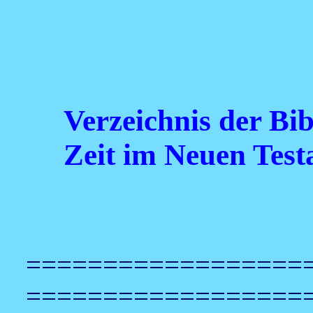
Verzeichnis der Bi
Zeit im Neuen Tes
==================
==================