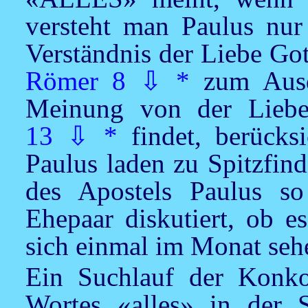
versteht man Paulus nur 
Verständnis der Liebe Go
Römer 8
⇩
*
zum Ausd
Meinung von der Liebe
13
⇩
*
findet, berücks
Paulus laden zu Spitzfind
des Apostels Paulus s
Ehepaar diskutiert, ob e
sich einmal im Monat seh
Ein Suchlauf der Konkor
Wortes «alles» in der S