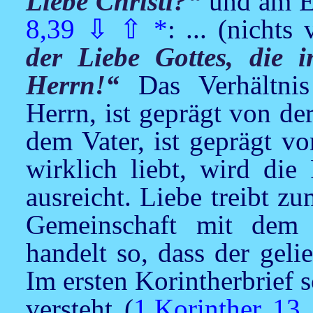
Liebe Christi?“
und am En
8,39
⇩
⇧
*
: ... (nicht
der Liebe Gottes, die i
Herrn!“
Das Verhältnis
Herrn, ist geprägt von de
dem Vater, ist geprägt v
wirklich liebt, wird die
ausreicht. Liebe treibt z
Gemeinschaft mit dem 
handelt so, dass der geli
Im ersten Korintherbrief s
versteht (
1.Korinther 13