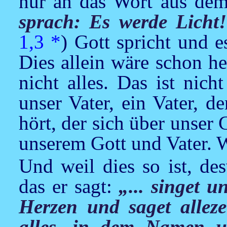
nur an das Wort aus de
sprach: Es werde Licht
1,3
*
) Gott spricht und e
Dies allein wäre schon he
nicht alles. Das ist nic
unser Vater, ein Vater, d
hört, der sich über unser 
unserem Gott und Vater. 
Und weil dies so ist, de
das er sagt:
„... singet 
Herzen und saget alleze
alles, in dem Namen u