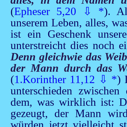
(
Epheser 5,20
⇩
*
). A
unserem Leben, alles, wa
ist ein Geschenk unsere
unterstreicht dies noch e
Denn gleichwie das Wei
der Mann durch das W
(
1.Korinther 11,12
⇩
*
) 
unterschieden zwischen
dem, was wirklich ist: 
gezeugt, der Mann wir
würden jetzt vielleicht s