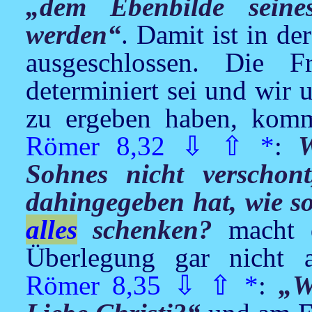
„dem Ebenbilde seines
werden“
. Damit ist in d
ausgeschlossen. Die F
determiniert sei und wir
zu ergeben haben, komm
Römer 8,32
⇩
⇧
*
:
W
Sohnes nicht verschon
dahingegeben hat, wie so
alles
schenken?
macht 
Überlegung gar nicht a
Römer 8,35
⇩
⇧
*
:
„W