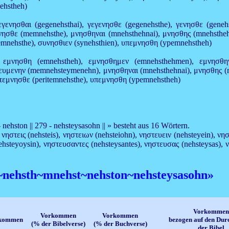
ehstheh)
εγενησθαι (gegenehsthai), γεγενησθε (gegenehsthe), γενησθε (gene
ησθε (memnehsthe), μνησθηναι (mnehsthehnai), μνησθης (mnehsthehs
temnehsthe), συνησθιεν (synehsthien), υπεμνησθη (ypemnehstheh)
), εμνησθη (emnehstheh), εμνησθημεν (emnehsthehmen), εμνησθη
μενην (memnehsteymenehn), μνησθηναι (mnehsthehnai), μνησθης (mne
ιτεμνησθε (peritemnehsthe), υπεμνησθη (ypemnehstheh)
- nehston || 279 - nehsteysasohn || » besteht aus 16 Wörtern.
n), νηστεις (nehsteis), νηστειων (nehsteiohn), νηστευειν (nehsteyein),
ehsteyoysin), νηστευσαντες (nehsteysantes), νηστευσας (nehsteysas),
t~nehsth~mnehst~nehston~nehsteysasohn»
Vorkommen
Vorkommen
Vorkommen
orkommen
bezogen auf den Dur
(% der Bibelverse)
(% der Buchverse)
der Bibel