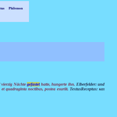
tus
Philemon
 vierzig Nächte
gefastet
hatte, hungerte ihn.
Elberfelder: und
et quadraginta noctibus, postea esuriit.
TextusReceptus: και