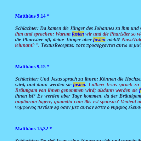
Matthäus 9,14
*
Schlachter: Da kamen die Jünger des Johannes zu ihm un
ihm und sprachen: Warum
fasten
wir und die Pharisäer so v
die Pharisäer oft, deine Jünger aber
fasten
nicht?
NovaVulg
ieiunant? ”.
TextusReceptus: τοτε προσερχονται αυτω οι μαθη
Matthäus 9,15
*
Schlachter: Und Jesus sprach zu ihnen: Können die Hochzei
wird, und dann werden sie
fasten
.
Luther: Jesus sprach zu 
Bräutigam von ihnen genommen wird; alsdann werden sie
ihnen ist? Es werden aber Tage kommen, da der Bräutiga
nuptiarum lugere, quamdiu cum illis est sponsus? Venient a
νυμφωνος πενθειν εφ οσον μετ αυτων εστιν ο νυμφιος ελευσ
Matthäus 15,32
*
Schlachter: Da rief Jesus seine Jünger zu sich und sprach: 