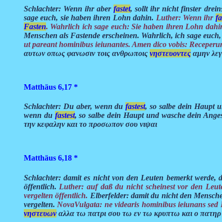
Schlachter: Wenn ihr aber
fastet
, sollt ihr nicht finster dr
sage euch, sie haben ihren Lohn dahin.
Luther: Wenn ihr
fa
Fasten
. Wahrlich ich sage euch: Sie haben ihren Lohn dahi
Menschen als Fastende erscheinen. Wahrlich, ich sage euch
ut pareant hominibus ieiunantes. Amen dico vobis: Receper
αυτων οπως φανωσιν τοις ανθρωποις
νηστευοντες
αμην λεγ
Matthäus 6,17
*
Schlachter: Du aber, wenn du
fastest
, so salbe dein Haupt 
wenn du
fastest
, so salbe dein Haupt und wasche dein Ange
την κεφαλην και το προσωπον σου νιψαι
Matthäus 6,18
*
Schlachter: damit es nicht von den Leuten bemerkt werde,
öffentlich.
Luther: auf daß du nicht scheinest vor den Leu
vergelten öffentlich.
Elberfelder: damit du nicht den Menschen
vergelten.
NovaVulgata: ne videaris hominibus ieiunans sed Pat
νηστευων
αλλα τω πατρι σου τω εν τω κρυπτω και ο πατηρ