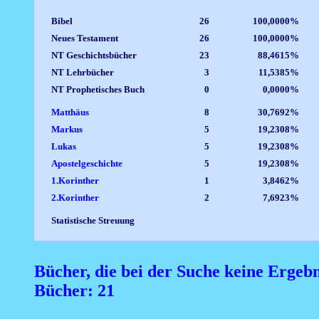
Bibel
26
100,0000%
Neues Testament
26
100,0000%
NT Geschichtsbücher
23
88,4615%
NT Lehrbücher
3
11,5385%
NT Prophetisches Buch
0
0,0000%
Matthäus
8
30,7692%
Markus
5
19,2308%
Lukas
5
19,2308%
Apostelgeschichte
5
19,2308%
1.Korinther
1
3,8462%
2.Korinther
2
7,6923%
Statistische Streuung
Bücher, die bei der Suche keine Ergeb
Bücher: 21