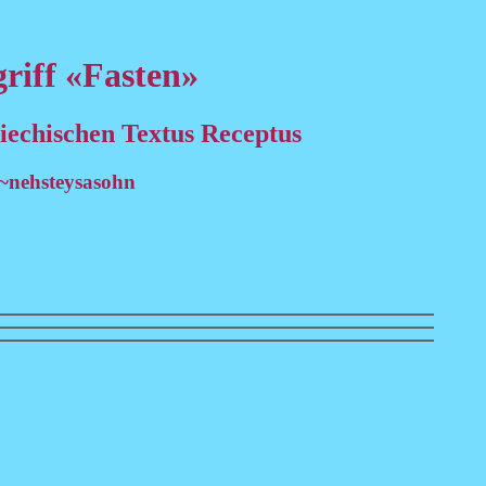
riff «Fasten»
giechischen Textus Receptus
~nehsteysasohn