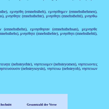
hsthe), εμνησθη (emnehstheh), εμνησθημεν (emnehsthehmen),
), μνησθητε (mnehsthehte), μνησθητι (mnehsthehti), μνησθω
ν (emnehsthehn), εμνησθησαν (emnehsthehsan), μεμνησθε
hsthehs), μνησθητε (mnehsthehte), μνησθητι (mnehsthehti),
 νηστευητε (nehsteyehte), νηστευομεν (nehsteyomen), νηστευοντες
 νηστευσουσιν (nehsteysoysin), νηστευω (nehsteyoh), νηστευων
chschnitt
Gesamtzahl der Verse