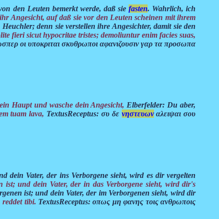
es von den Leuten bemerkt werde, daß sie
fasten
. Wahrlich, ich
n ihr Angesicht, auf daß sie vor den Leuten scheinen mit ihrem
e Heuchler; denn sie verstellen ihre Angesichter, damit sie den
e fieri sicut hypocritae tristes; demoliuntur enim facies suas,
ωσπερ οι υποκριται σκυθρωποι αφανιζουσιν γαρ τα προσωπα
 dein Haupt und wasche dein Angesicht,
Elberfelder: Du aber,
iem tuam lava,
TextusReceptus: συ δε
νηστευων
αλειψαι σου
d dein Vater, der ins Verborgene sieht, wird es dir vergelten
 ist; und dein Vater, der in das Verborgene sieht, wird dir's
genen ist; und dein Vater, der im Verborgenen sieht, wird dir
 reddet tibi.
TextusReceptus: οπως μη φανης τοις ανθρωποις