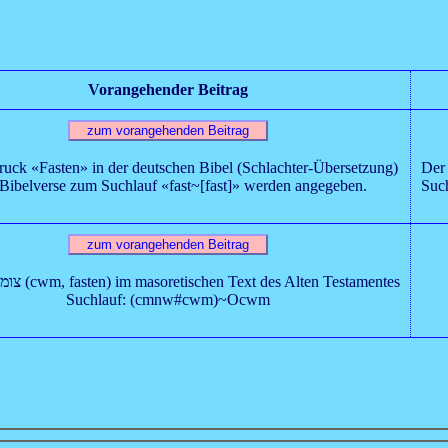
Vorangehender Beitrag
uck «Fasten» in der deutschen Bibel (Schlachter-Übersetzung)
Der 
 Bibelverse zum Suchlauf «fast~[fast]» werden angegeben.
Suc
Das Wort צומ (cwm, fasten) im masoretischen Text des Alten Testamentes
Suchlauf: (cmnw#cwm)~Ocwm