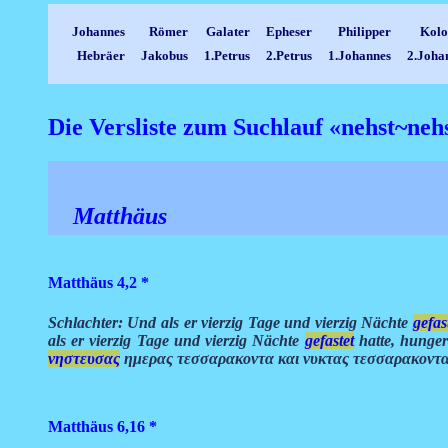
Johannes
Römer
Galater
Epheser
Philipper
Kolo
Hebräer
Jakobus
1.Petrus
2.Petrus
1.Johannes
2.Joha
Die Versliste zum Suchlauf «nehst~ne
Matthäus
Matthäus 4,2
*
Schlachter: Und als er vierzig Tage und vierzig Nächte
gefas
als er vierzig Tage und vierzig Nächte
gefastet
hatte, hunge
νηστευσας
ημερας τεσσαρακοντα και νυκτας τεσσαρακοντα
Matthäus 6,16
*