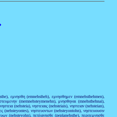
»
hsthe), εμνησθη (emnehstheh), εμνησθημεν (emnehsthehmen),
τευμενην (memnehsteymenehn), μνησθηναι (mnehsthehnai),
εια (nehsteia), νηστειαις (nehsteiais), νηστειαν (nehsteian),
τες (nehsteyontes), νηστευοντων (nehsteyontohn), νηστευουσιν
τευων (nehsteyohn), πεπλανησθε (peplanehsthe), περιτεμνησθε