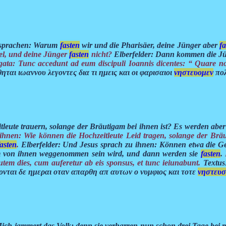
d sprachen: Warum
fasten
wir und die Pharisäer, deine Jünger aber
fa
iel, und deine Jünger
fasten
nicht?
Elberfelder: Dann kommen die J
ata: Tunc accedunt ad eum discipuli Ioannis dicentes: “ Quare nos
ται ιωαννου λεγοντες δια τι ημεις και οι φαρισαιοι
νηστευομεν
πολ
tleute trauern, solange der Bräutigam bei ihnen ist? Es werden 
ihnen: Wie können die Hochzeitleute Leid tragen, solange der Bräu
fasten
.
Elberfelder: Und Jesus sprach zu ihnen: Können etwa die Ge
m von ihnen weggenommen sein wird, und dann werden sie
fasten
.
utem dies, cum auferetur ab eis sponsus, et tunc ieiunabunt.
Textus
ονται δε ημεραι οταν απαρθη απ αυτων ο νυμφιος και τοτε
νηστευσ
Mich jammert das Volk; denn sie verharren nun schon drei Tage bei mi