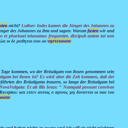
sten
nicht?
Luther: Indes kamen die Jünger des Johannes zu
ünger des Johannes zu ihm und sagen: Warum
fasten
wir und
 et pharisaei ieiunamus frequenter, discipuli autem tui non
λα οι δε μαθηται σου ου
νηστευουσιν
aber Tage kommen, wo der Bräutigam von ihnen genommen sein
tigam bei ihnen ist? Es wird aber die Zeit kommen, daß der
fährten des Bräutigams trauern, so lange der Bräutigam bei
NovaVulgata: Et ait illis Iesus: “ Numquid possunt convivae
Receptus: και ειπεν αυτοις ο ιησους μη δυνανται οι υιοι του
ουσιν
r und haben nichts zu essen; und ich will sie nicht nüchtern