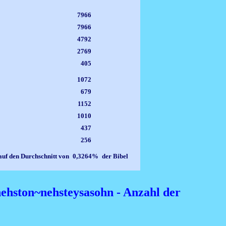
%
7966
%
7966
%
4792
%
2769
%
405
%
1072
%
679
%
1152
%
1010
%
437
%
256
auf den Durchschnitt von
0,3264%
der Bibel
nehston~nehsteysasohn - Anzahl der