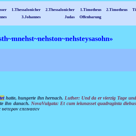
sser
1.Thessalonicher
2.Thessalonicher
1.Timotheus
2.Timotheus
Ti
nnes
3.Johannes
Judas
Offenbarung
hsth~mnehst~nehston~nehsteysasohn»
tet
hatte, hungerte ihn hernach.
Luther: Und da er vierzig Tage und
rte ihn danach.
NovaVulgata: Et cum ieiunasset quadraginta diebus 
 υστερον επεινασεν