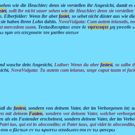
einsehen wie die Heuchler; denn sie verstellen ihr Angesicht, damit 
stet
, sollt ihr nicht sauer sehen wie die Heuchler; denn sie verstelle
n.
Elberfelder: Wenn ihr aber
fastet
, so sehet nicht düster aus wie di
, sie haben ihren Lohn dahin.
NovaVulgata: Cum autem ieiunatis, nolit
unt mercedem suam.
TextusReceptus: οταν δε
νηστευητε
μη γινεσθε 
ω υμιν οτι απεχουσιν τον μισθον αυτων
und wasche dein Angesicht,
Luther: Wenn du aber
fastest
, so salbe
sicht,
NovaVulgata: Tu autem cum ieiunas, unge caput tuum et fac
 daß du
fastest
, sondern von deinem Vater, der im Verborgenen ist; un
ten mit deinem
Fasten
, sondern vor deinem Vater, welcher verborgen
 als ein Fastender erscheinest, sondern deinem Vater, der im Verbor
ri tuo, qui est in abscondito; et Pater tuus, qui videt in abscondito,
 σου ο βλεπων εν τω κρυπτω αποδωσει σοι εν τω φανερω