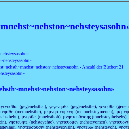
~mnehst~nehston~nehsteysasohn
~nehsteysasohn»
n~nehsteysasohn»
nehst~nehsth~mnehst~nehston~nehsteysasohn - Anzahl der Bücher: 21
ehsteysasohn»
nehsth~mnehst~nehston~nehsteysasohn»
εγενησθαι (gegenehsthai), γεγενησθε (gegenehsthe), γενησθε (gene
εμνησθε (memnehsthe), μεμνηστευμενη (memnehsteymeneh), μεμνησ
sthehti), μνησθω (mnehsthoh), μνηστευθεισης (mnehsteytheisehs), νηστ
eyein), νηστευητε (nehsteyehte), νηστευομεν (nehsteyomen), νηστευον
ehsteysas), νηστευσουσιν (nehsteysoysin), νηστευω (nehsteyoh), νησ