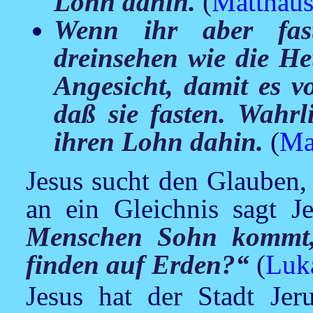
Lohn dahin.
(
Matthäus
Wenn ihr aber faste
dreinsehen wie die Heu
Angesicht, damit es 
daß sie fasten. Wahrl
ihren Lohn dahin.
(
Ma
Jesus
sucht den Glauben, 
an ein Gleichnis sagt
J
Menschen Sohn kommt,
finden auf Erden?“
(
Luk
Jesus
hat der Stadt Jer