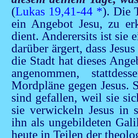
(
Lukas 19,41-44
*
). Die 
ein Angebot
Jesu,
zu erk
dient. Anderersits ist sie 
darüber ärgert, dass
Jesus
die Stadt hat dieses Ang
angenommen, stattdess
Mordpläne gegen
Jesus.
S
sind gefallen, weil sie si
sie verwickeln
Jesus
in s
ihn als ungebildeten Gali
heute in Teilen der theolo