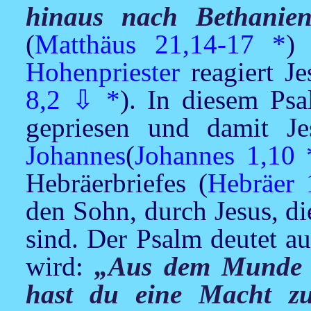
hinaus nach Bethanien
(
Matthäus 21,14-17
*
)
Hohenpriester
reagiert
Je
8,2
⇩
*
). In diesem Psa
gepriesen und damit
Je
Johannes
(
Johannes 1,10
Hebräerbriefes (
Hebräer 
den Sohn, durch
Jesus,
di
sind. Der Psalm deutet a
wird:
„Aus dem Munde 
hast du eine Macht zu