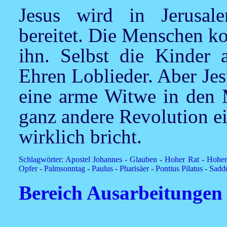
Jesus wird in Jerusal
bereitet. Die Menschen k
ihn. Selbst die Kinder 
Ehren Loblieder. Aber Jesu
eine arme Witwe in den M
ganz andere Revolution e
wirklich bricht.
Schlagwörter
:
Apostel Johannes
-
Glauben
-
Hoher Rat
-
Hoherp
Opfer
-
Palmsonntag
-
Paulus
-
Pharisäer
-
Pontius Pilatus
-
Sadd
Bereich Ausarbeitungen