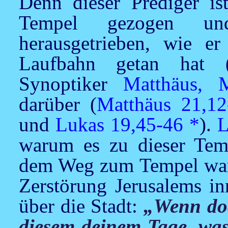
Denn dieser Prediger is
Tempel gezogen un
herausgetrieben, wie e
Laufbahn getan hat 
Synoptiker
Matthäus,
darüber (
Matthäus 21,12
und
Lukas 19,45-46
*
).
L
warum es zu dieser Temp
dem Weg zum Tempel w
Zerstörung Jerusalems in
über die Stadt:
„Wenn doc
diesem deinem Tage, was 