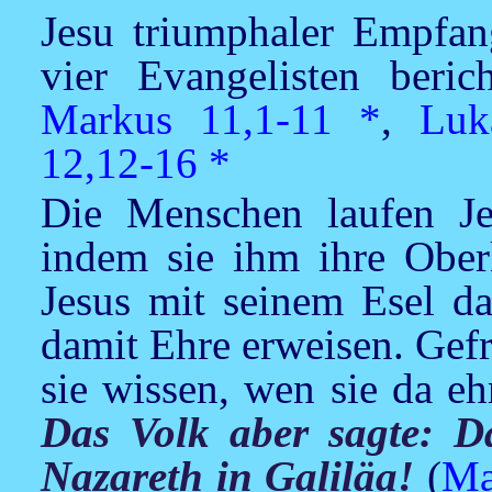
Jesu
triumphaler Empfang
vier Evangelisten beric
Markus 11,1-11
*
,
Luk
12,12-16
*
Die Menschen laufen
J
indem sie ihm ihre Ober
Jesus
mit seinem Esel da
damit Ehre erweisen. Gef
sie wissen, wen sie da eh
Das Volk aber sagte: Da
Nazareth in Galiläa!
(
Ma