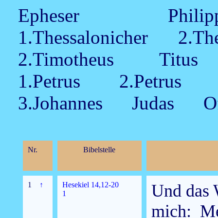
Epheser Phi
1.Thessalonicher 2.T
2.Timotheus Tit
1.Petrus 2.Petrus
3.Johannes Judas Of
Nr.
Bibelstelle
1
↑
Hesekiel 14,12-20
Und das 
1
mich: Me