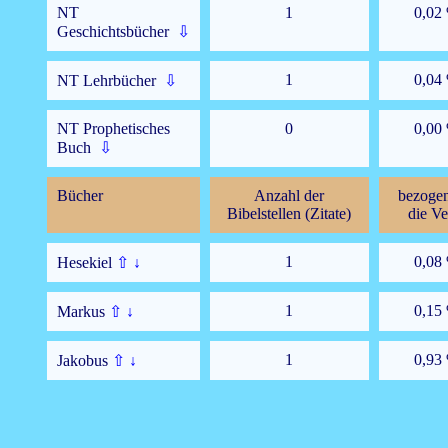
NT
1
0,02
Geschichtsbücher
⇩
1
0,04
NT Lehrbücher
⇩
NT Prophetisches
0
0,00
Buch
⇩
Bücher
Anzahl der
bezogen
Bibelstellen (Zitate)
die Ve
1
0,08
Hesekiel
⇧
↓
1
0,15
Markus
⇧
↓
1
0,93
Jakobus
⇧
↓