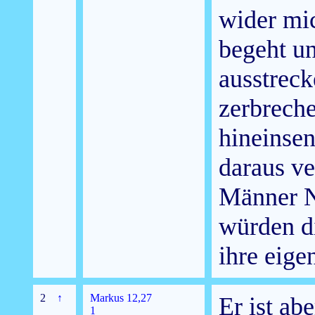
wider mi
begeht u
ausstreck
zerbrech
hineinse
daraus ve
Männer N
würden di
ihre eigen
2
↑
Markus 12,27
Er ist ab
1