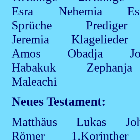
Esra Nehemia E
Sprüche Predig
Jeremia Klagelie
Amos Obadja 
Habakuk Zephan
Maleachi
Neues Testament:
Matthäus Lukas Joh
Römer 1.Korinthe